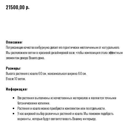
р.
21500,00
Добавить в корзину
Описание:
Потрясающее качество вибурнума делает его практически неотличимым от натурального.
Мы расположили ветки в красивой дизайнерской вазе, чтобы композиция стала эффектным
элементом декора Вашего дома.
Размеры:
Высота растения с кашпо 60 см, максимальная ширина 60 см.
В вазе 10 веток.
Информация:
Все растения выполнены из качественных материалов и являются точными
ботаническими копиями.
Растения и кашпо можно приобрести комплектом или по отдельности.
У нас широкий выбор различных растений и кашпо. Мы поможем подобрать
варианты, которые будут соответствовать Вашему интерьеру.